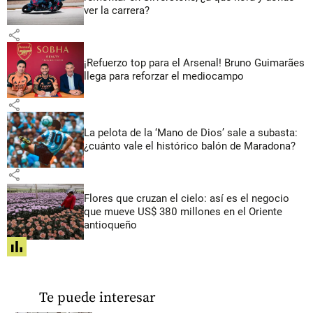
ver la carrera?
share
¡Refuerzo top para el Arsenal! Bruno Guimarães
llega para reforzar el mediocampo
share
La pelota de la ‘Mano de Dios’ sale a subasta:
¿cuánto vale el histórico balón de Maradona?
share
Flores que cruzan el cielo: así es el negocio
que mueve US$ 380 millones en el Oriente
antioqueño
share
Te puede interesar