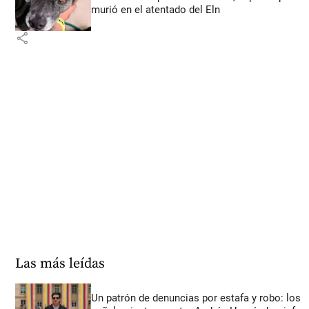
murió en el atentado del Eln
share
Las más leídas
Un patrón de denuncias por estafa y robo: los