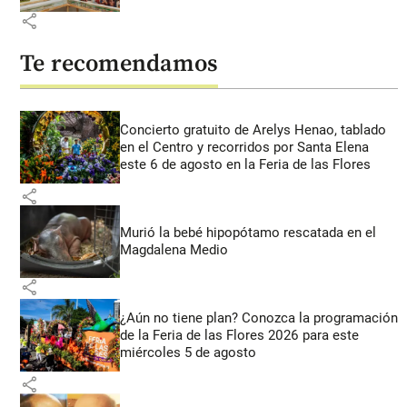
share
Te recomendamos
Concierto gratuito de Arelys Henao, tablado
en el Centro y recorridos por Santa Elena
este 6 de agosto en la Feria de las Flores
share
Murió la bebé hipopótamo rescatada en el
Magdalena Medio
share
¿Aún no tiene plan? Conozca la programación
de la Feria de las Flores 2026 para este
miércoles 5 de agosto
share