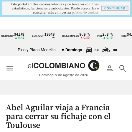
Este portal emplea cookies internas y de terceros con fines
estadísticos, funcionales y publicitarios. Puede aceptarlas o
CONTINUAR
consultar más en nuestra
politica de cookies
$4178
$3648
9,9 %
2,8 %
$417
SD/COP
EUR/COP
DESEMPLEO
PIB
TRM
Cintillo
▲ 0.42
—
▼ 0.30
▲ 0.10
▲
de
Pico y Placa Medellín
Domingo
no
no
indicadores
económicos
menu
person
search
Colombia
Domingo
, 9 de Agosto de 2026
Abel Aguilar viaja a Francia
para cerrar su fichaje con el
Toulouse