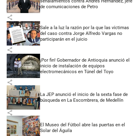
señalamientos contra Andrés Hernández, jefe
de comunicaciones de Petro
share
Sale a la luz la razón por la que las víctimas
del caso contra Jorge Alfredo Vargas no
participarán en el juicio
share
¡Por fin! Gobernador de Antioquia anunció el
inicio de instalación de equipos
electromecánicos en Túnel del Toyo
share
La JEP anunció el inicio de la sexta fase de
búsqueda en La Escombrera, de Medellín
share
El Museo del Fútbol abre las puertas en el
Solar del Águila