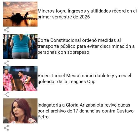
Mineros logra ingresos y utilidades récord en el
primer semestre de 2026
share
Corte Constitucional ordenó medidas al
transporte público para evitar discriminación a
personas con sobrepeso
share
Video: Lionel Messi marcó doblete y ya es el
goleador de la Leagues Cup
share
Indagatoria a Gloria Arizabaleta revive dudas
por el archivo de 17 denuncias contra Gustavo
Petro
share