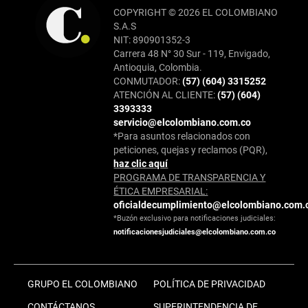
COPYRIGHT © 2026 EL COLOMBIANO
S.A.S
NIT: 890901352-3
Carrera 48 N° 30 Sur - 119, Envigado,
Antioquia, Colombia.
CONMUTADOR:
(57) (604) 3315252
ATENCIÓN AL CLIENTE:
(57) (604)
3393333
servicio@elcolombiano.com.co
*Para asuntos relacionados con
peticiones, quejas y reclamos (PQR),
haz clic aquí
PROGRAMA DE TRANSPARENCIA Y
ÉTICA EMPRESARIAL:
oficialdecumplimiento@elcolombiano.com.
*Buzón exclusivo para notificaciones judiciales:
notificacionesjudiciales@elcolombiano.com.co
GRUPO EL COLOMBIANO
POLÍTICA DE PRIVACIDAD
CONTÁCTANOS
SUPERINTENDENCIA DE