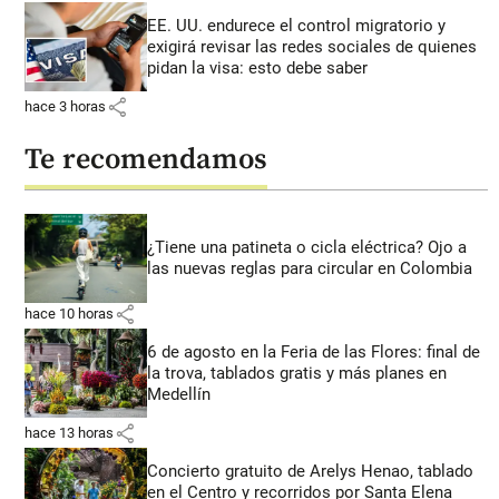
EE. UU. endurece el control migratorio y
exigirá revisar las redes sociales de quienes
pidan la visa: esto debe saber
share
hace 3 horas
Te recomendamos
¿Tiene una patineta o cicla eléctrica? Ojo a
las nuevas reglas para circular en Colombia
share
hace 10 horas
6 de agosto en la Feria de las Flores: final de
la trova, tablados gratis y más planes en
Medellín
share
hace 13 horas
Concierto gratuito de Arelys Henao, tablado
en el Centro y recorridos por Santa Elena