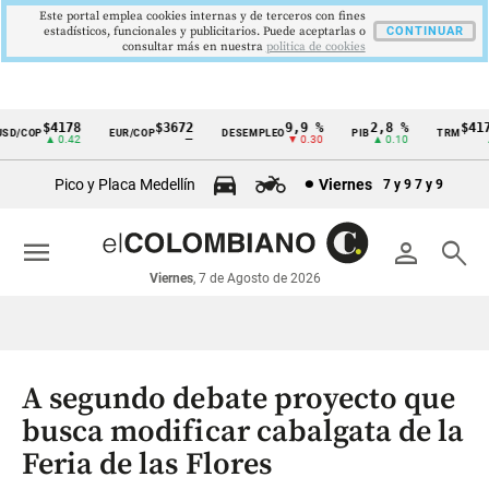
Este portal emplea cookies internas y de terceros con fines
estadísticos, funcionales y publicitarios. Puede aceptarlas o
CONTINUAR
consultar más en nuestra
politica de cookies
$4178
$3672
9,9 %
2,8 %
$4178
/COP
EUR/COP
DESEMPLEO
PIB
TRM
Cintillo
▲ 0.42
—
▼ 0.30
▲ 0.10
▲ 0
de
Pico y Placa Medellín
Viernes
7 y 9
7 y 9
indicadores
económicos
menu
person
search
Colombia
Viernes
, 7 de Agosto de 2026
A segundo debate proyecto que
busca modificar cabalgata de la
Feria de las Flores