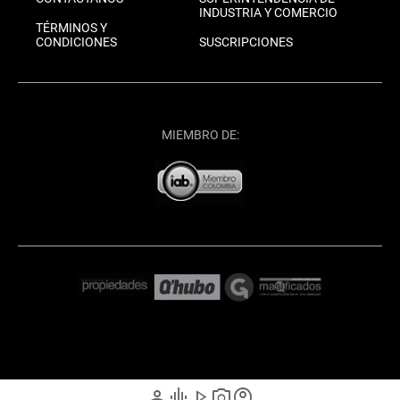
INDUSTRIA Y COMERCIO
TÉRMINOS Y
CONDICIONES
SUSCRIPCIONES
MIEMBRO DE:
person
graphic_eq
play_arrow
photo_camera
account_circle