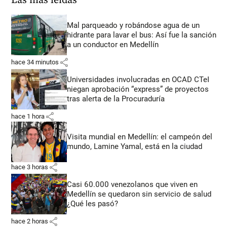
Las más leídas
Mal parqueado y robándose agua de un
hidrante para lavar el bus: Así fue la sanción
a un conductor en Medellín
share
hace 34 minutos
Universidades involucradas en OCAD CTeI
niegan aprobación “express” de proyectos
tras alerta de la Procuraduría
share
hace 1 hora
Visita mundial en Medellín: el campeón del
mundo, Lamine Yamal, está en la ciudad
share
hace 3 horas
Casi 60.000 venezolanos que viven en
Medellín se quedaron sin servicio de salud
¿Qué les pasó?
share
hace 2 horas