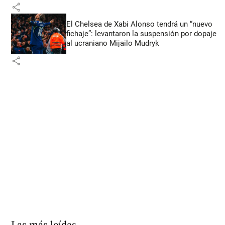
share
El Chelsea de Xabi Alonso tendrá un “nuevo
fichaje”: levantaron la suspensión por dopaje
al ucraniano Mijailo Mudryk
share