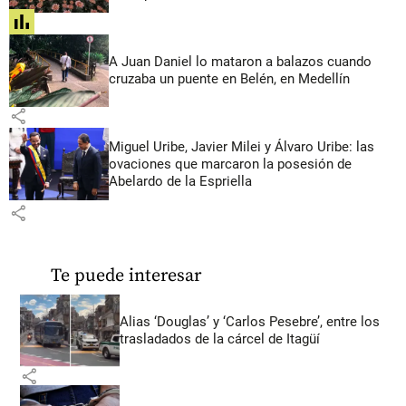
share
A Juan Daniel lo mataron a balazos cuando
cruzaba un puente en Belén, en Medellín
share
Miguel Uribe, Javier Milei y Álvaro Uribe: las
ovaciones que marcaron la posesión de
Abelardo de la Espriella
share
Te puede interesar
Alias ‘Douglas’ y ‘Carlos Pesebre’, entre los
trasladados de la cárcel de Itagüí
share