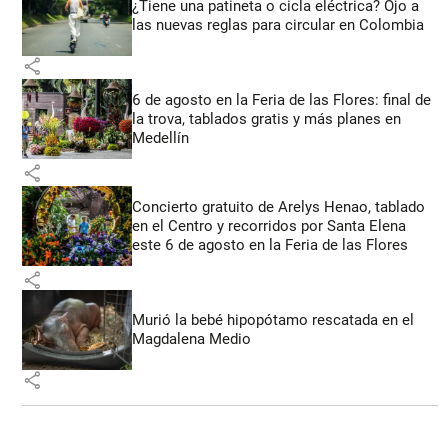
¿Tiene una patineta o cicla eléctrica? Ojo a
las nuevas reglas para circular en Colombia
share
6 de agosto en la Feria de las Flores: final de
la trova, tablados gratis y más planes en
Medellín
share
Concierto gratuito de Arelys Henao, tablado
en el Centro y recorridos por Santa Elena
este 6 de agosto en la Feria de las Flores
share
Murió la bebé hipopótamo rescatada en el
Magdalena Medio
share