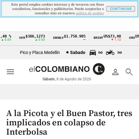
Este portal emplea cookies internas y de terceros con fines
estadísticos, funcionales y publicitarios. Puede aceptarlas o
CONTINUAR
consultar más en nuestra
politica de cookies
48 %
$386,1273
$1.750.905
US$73,48
US$
UVR
SMMLV
BRENT
ORO
Cintillo
0.05
▲ 0.03
—
▼ 1.12
de
Pico y Placa Medellín
Sabado
no
no
indicadores
económicos
menu
person
search
Colombia
Sábado
, 8 de Agosto de 2026
A la Picota y el Buen Pastor, tres
implicados en colapso de
Interbolsa