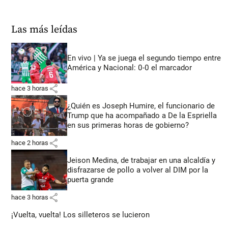
Las más leídas
En vivo | Ya se juega el segundo tiempo entre
América y Nacional: 0-0 el marcador
share
hace 3 horas
¿Quién es Joseph Humire, el funcionario de
Trump que ha acompañado a De la Espriella
en sus primeras horas de gobierno?
share
hace 2 horas
Jeison Medina, de trabajar en una alcaldía y
disfrazarse de pollo a volver al DIM por la
puerta grande
share
hace 3 horas
¡Vuelta, vuelta! Los silleteros se lucieron