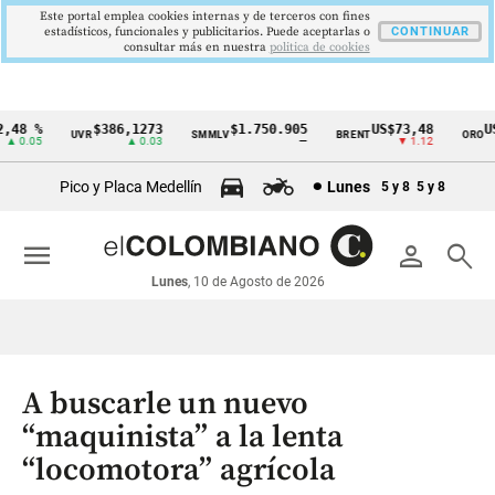
Este portal emplea cookies internas y de terceros con fines
estadísticos, funcionales y publicitarios. Puede aceptarlas o
CONTINUAR
consultar más en nuestra
politica de cookies
48 %
$386,1273
$1.750.905
US$73,48
US$
UVR
SMMLV
BRENT
ORO
Cintillo
0.05
▲ 0.03
—
▼ 1.12
de
Pico y Placa Medellín
Lunes
5 y 8
5 y 8
indicadores
económicos
menu
person
search
Colombia
Lunes
, 10 de Agosto de 2026
A buscarle un nuevo
“maquinista” a la lenta
“locomotora” agrícola