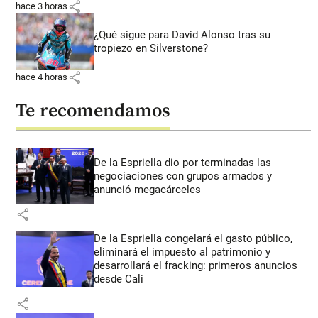
share
hace 3 horas
¿Qué sigue para David Alonso tras su
tropiezo en Silverstone?
share
hace 4 horas
Te recomendamos
De la Espriella dio por terminadas las
negociaciones con grupos armados y
anunció megacárceles
share
De la Espriella congelará el gasto público,
eliminará el impuesto al patrimonio y
desarrollará el fracking: primeros anuncios
desde Cali
share