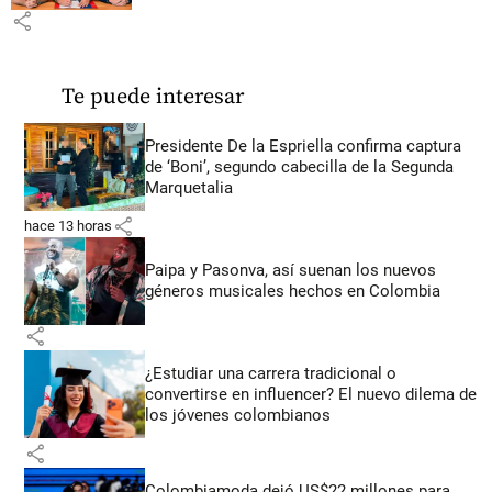
share
Te puede interesar
Presidente De la Espriella confirma captura
de ‘Boni’, segundo cabecilla de la Segunda
Marquetalia
share
hace 13 horas
Paipa y Pasonva, así suenan los nuevos
géneros musicales hechos en Colombia
share
¿Estudiar una carrera tradicional o
convertirse en influencer? El nuevo dilema de
los jóvenes colombianos
share
Colombiamoda dejó US$22 millones para