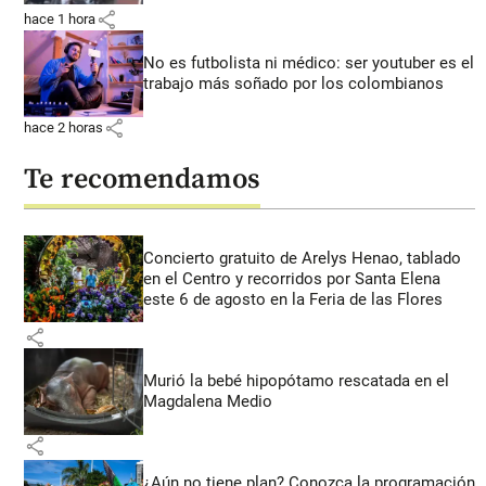
share
hace 1 hora
No es futbolista ni médico: ser youtuber es el
trabajo más soñado por los colombianos
share
hace 2 horas
Te recomendamos
Concierto gratuito de Arelys Henao, tablado
en el Centro y recorridos por Santa Elena
este 6 de agosto en la Feria de las Flores
share
Murió la bebé hipopótamo rescatada en el
Magdalena Medio
share
¿Aún no tiene plan? Conozca la programación