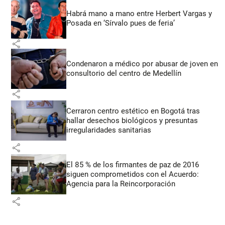
Habrá mano a mano entre Herbert Vargas y
Posada en ‘Sírvalo pues de feria’
share
Condenaron a médico por abusar de joven en
consultorio del centro de Medellín
share
Cerraron centro estético en Bogotá tras
hallar desechos biológicos y presuntas
irregularidades sanitarias
share
El 85 % de los firmantes de paz de 2016
siguen comprometidos con el Acuerdo:
Agencia para la Reincorporación
share